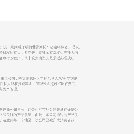
IM）统一规则后形成的世界摩托车公路锦标赛。 委托
转播权所有人，多年来，本律师有幸接受委托人的
复审行政程序，其中较为典型的是最近办理成功的
 年由母公司贝恩策略顾问公司的合伙人米特·罗姆尼
私人股权投资基金，管理资金超过 650 亿美元，
务资产管理。
工具制造商和销售商。该公司的市场策略是通过提供公
格和良好的产品质量。由此，该公司通过与产品供
到了波兰的每一个地区；该公司已被广大消费者认为
理意识的公司。