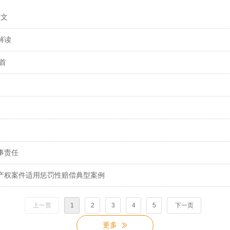
全文
解读
首
事责任
识产权案件适用惩罚性赔偿典型案例
上一页
1
2
3
4
5
下一页
更多
ꅀ