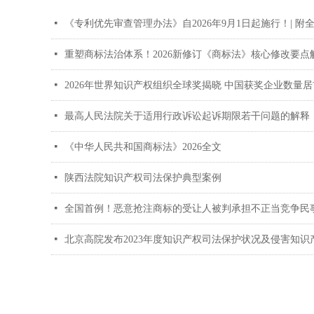
넷
《专利优先审查管理办法》自2026年9月1日起施行！| 附
넷
重塑商标法治体系！2026新修订《商标法》核心修改要点
넷
2026年世界知识产权组织全球奖揭晓 中国获奖企业数量居
넷
最高人民法院关于适用行政诉讼起诉期限若干问题的解释
넷
《中华人民共和国商标法》2026全文
넷
陕西法院知识产权司法保护典型案例
넷
全国首例！恶意抢注商标的受让人被判承担不正当竞争民
넷
北京高院发布2023年度知识产权司法保护状况及侵害知