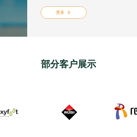
更多
ꅀ
部分客户展示