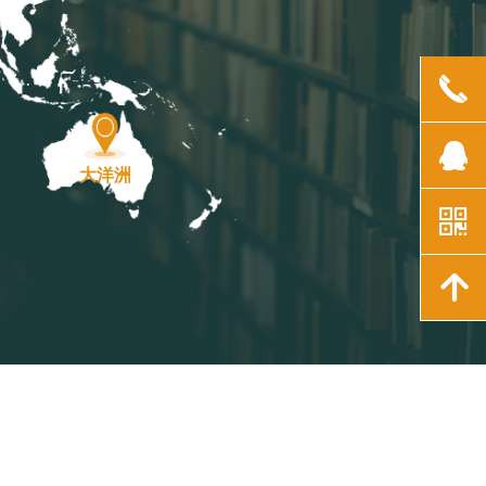
끅
뀩
大洋洲
낃
녕