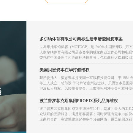
多尔纳体育有限公司商标注册申请驳回复审案
世界摩托车锦标赛（MOTOGP）是1949年由国际摩联（F
人多尔纳体育有限公司是该赛事的独家商业运作公司和电视
委托在中国处理了相关商标法律事务，包括商标诉讼和驳回
商标驳回复审案。
美国贝恩资本在华打假维权
我所委托人，贝恩资本是美国一家股权投资公司，于 1984
等三人成立，总部设 于马萨诸塞州波士顿。贝恩资本是国际性
选
涉及私人股权、风险投资资金、上市股权对冲基金和杠杆债
波兰普罗菲克斯集团PROFIX系列品牌维权
波兰普罗菲克斯集团成立于1993年10月，是波兰最大的
众认可的品牌服务，满足顾客需要；同时保证有竞争力的价
应商的合作，在波兰建立起40多个分销网络，覆盖范围达
是一个能提供良好服务质量和高水平商业道德的具有现代管